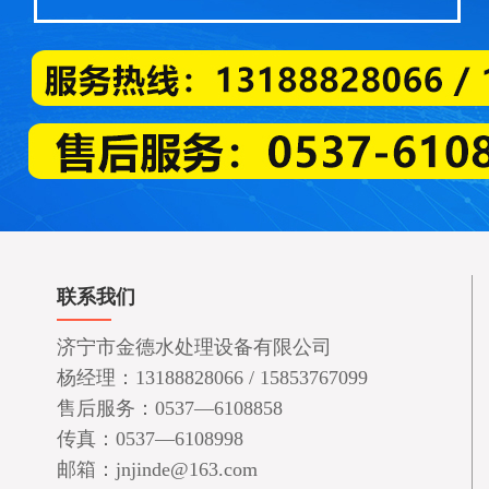
联系我们
济宁市金德水处理设备有限公司
杨经理：13188828066 / 15853767099
售后服务：0537—6108858
传真：0537—6108998
邮箱：jnjinde@163.com