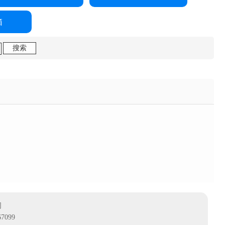
箱
司
7099