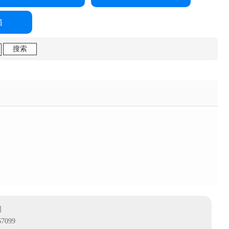
箱
司
7099